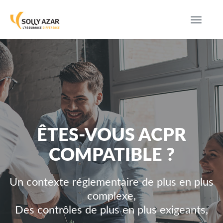
Toggle
navigat
ÊTES-VOUS ACPR
COMPATIBLE ?
Un contexte réglementaire de plus en plus
complexe,
Des contrôles de plus en plus exigeants,