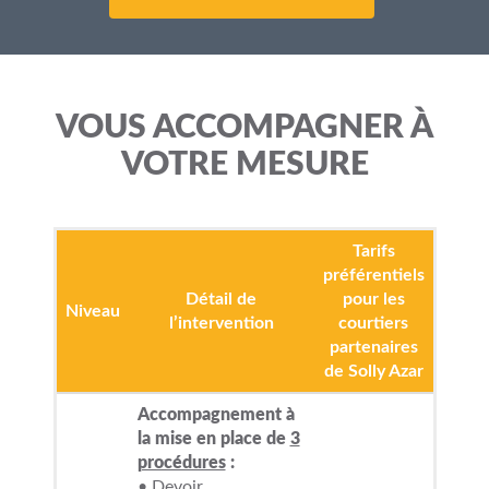
VOUS ACCOMPAGNER À
VOTRE MESURE
Tarifs
préférentiels
Détail de
pour les
Niveau
l’intervention
courtiers
partenaires
de Solly Azar
Accompagnement à
la mise en place de
3
procédures
:
• Devoir